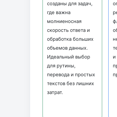
созданы для задач,
о
где важна
р
молниеносная
ф
скорость ответа и
о
обработка больших
н
объемов данных.
т
Идеальный выбор
и
для рутины,
п
перевода и простых
п
текстов без лишних
затрат.