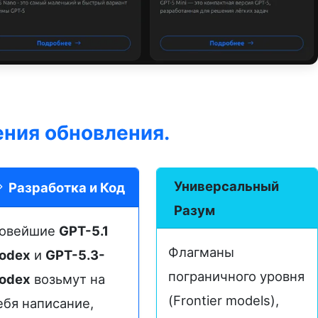
ния обновления.
Универсальный
Разработка и Код
Разум
овейшие
GPT-5.1
Флагманы
odex
и
GPT-5.3-
пограничного уровня
odex
возьмут на
(Frontier models),
ебя написание,