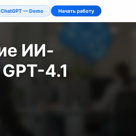
ChatGPT — Demo
Начать работу
ие ИИ-
 GPT-4.1