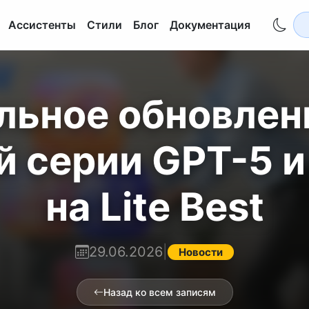
Ассистенты
Стили
Блог
Документация
льное обновлен
 серии GPT-5 и
на Lite Best
29.06.2026
|
Новости
Назад ко всем записям