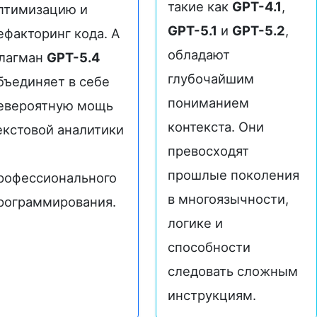
такие как
GPT-4.1
,
птимизацию и
GPT-5.1
и
GPT-5.2
,
ефакторинг кода. А
обладают
лагман
GPT-5.4
глубочайшим
бъединяет в себе
пониманием
евероятную мощь
контекста. Они
екстовой аналитики
превосходят
прошлые поколения
рофессионального
в многоязычности,
рограммирования.
логике и
способности
следовать сложным
инструкциям.