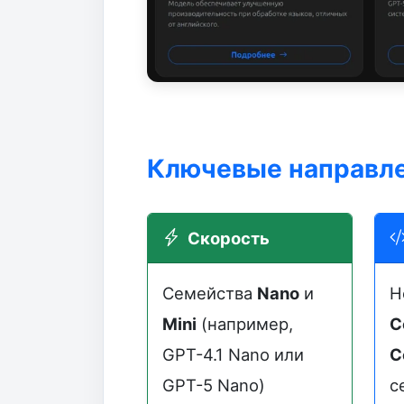
Ключевые направле
Скорость
Семейства
Nano
и
Н
Mini
(например,
C
GPT-4.1 Nano или
C
GPT-5 Nano)
с